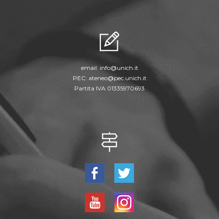
email:
info@unich.it
PEC:
ateneo@pec.unich.it
Partita IVA 01335970693