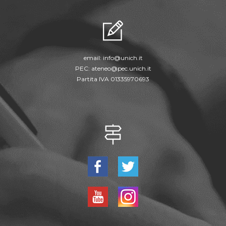
email:
info@unich.it
PEC:
ateneo@pec.unich.it
Partita IVA 01335970693