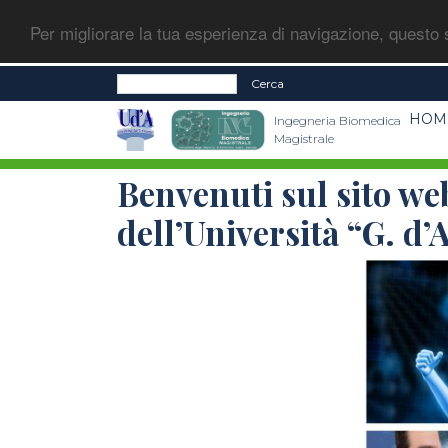
Per migliorare la tua esperienza di navigazione, questo s
Cerca
HOM
Ingegneria Biomedica
Magistrale
Benvenuti sul sito we
dell’Università “G. d