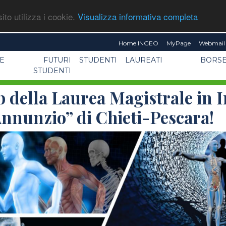
ito utilizza i cookie.
Visualizza informativa completa
Home INGEO
MyPage
Webmail 
E
FUTURI
STUDENTI
LAUREATI
BORSE
STUDENTI
b della Laurea Magistrale in
’Annunzio” di Chieti-Pescara!