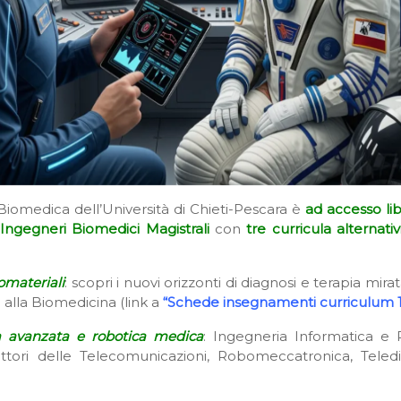
 Biomedica dell’Università di Chieti-Pescara è
ad accesso li
Ingegneri Biomedici
Magistrali
con
tre curricula
alternativ
omateriali
: scopri i nuovi orizzonti di diagnosi e terapia mira
 alla Biomedicina (link a
“Schede insegnamenti curriculum 1
ica avanzata e robotica medica
: Ingegneria Informatica e 
tori delle Telecomunicazioni, Robomeccatronica, Teledi